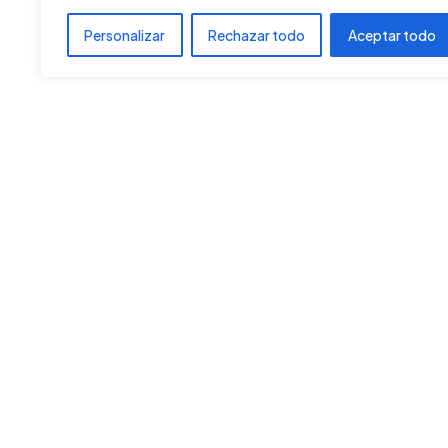
Personalizar
Rechazar todo
Aceptar todo
Youtube
Instagra
@ATAMEWEB
@a.t.a.m.e
Spotify
SoundCl
@ATAMEWEB.ORG
@ATAMEWE