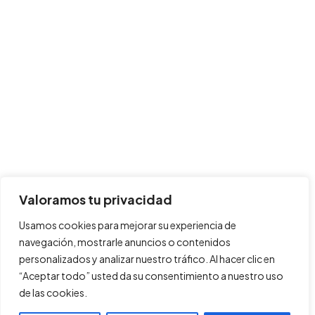
4 min read
CONOCE EL ISLAM
MUHAMMAD
ATAME2017
Jul 22, 2015
La Biografía de Muhammad (parte 11 de 12):
El regreso a La Meca
La Campaña de Jaibar En el séptimo año de la Hégira del
Profeta, que Dios lo bendiga, se llevó a cabo una
campaña en [&hel...
Valoramos tu privacidad
Usamos cookies para mejorar su experiencia de
5 min read
CONOCE EL ISLAM
MUHAMMAD
navegación, mostrarle anuncios o contenidos
personalizados y analizar nuestro tráfico. Al hacer clic en
“Aceptar todo” usted da su consentimiento a nuestro uso
de las cookies.