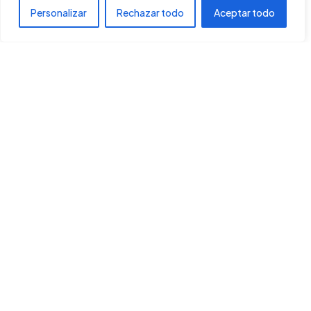
ATAME2017
Jul 22, 2015
Personalizar
Rechazar todo
Aceptar todo
La Biografía de Muhammad (parte 10 de 12):
El Tratado de Hudaibiah
Castigo de Bani Quraidhah Nada es peor, a los ojos de un
árabe, que la traición de la confianza y el rompimiento de
una [...
5 min read
CONOCE EL ISLAM
MUHAMMAD