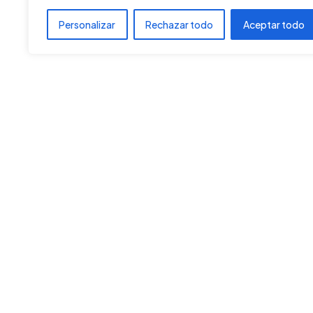
Personalizar
Rechazar todo
Aceptar todo
Youtube
Instagra
@ATAMEWEB
@a.t.a.m.e
Spotify
SoundCl
@ATAMEWEB.ORG
@ATAMEWE